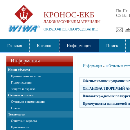
Пн-Пт:
КРОНОС-ЕКБ
Сб-Вс:
ЛАКОКРАСОЧНЫЕ МАТЕРИАЛЫ
ОКРАСОЧНОЕ ОБОРУДОВАНИЕ
inf
Главная
Каталог
Информация
Поиск
Информация
Информация
Отзывы и стат
»
Наши объекты
Промышленные полы
Обеспыливание и упрочнение
Гидроизоляция
ОРГАНОРАСТВОРИМЫЙ А
Защита и окраска
Отзывы и статьи
Влагоотверждаемые полиуре
Отзывы и рекомендации
Преимущества напыляемой г
Статьи
Технологии
Очистка и окраска
Приложения