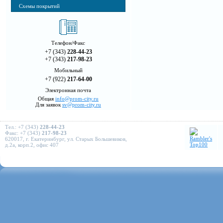
Схемы покрытий
Телефон/Факс
+7 (343)
228-44-23
+7 (343)
217-98-23
Мобильный
+7 (922)
217-64-00
Электронная почта
Общая
info@prom-city.ru
Для заявок
sv@prom-city.ru
Тел.: +7 (343)
228-44-23
Факс: +7 (343)
217-98-23
620017, г. Екатеринбург, ул. Старых Большевиков,
д.2а, корп.2, офис 407