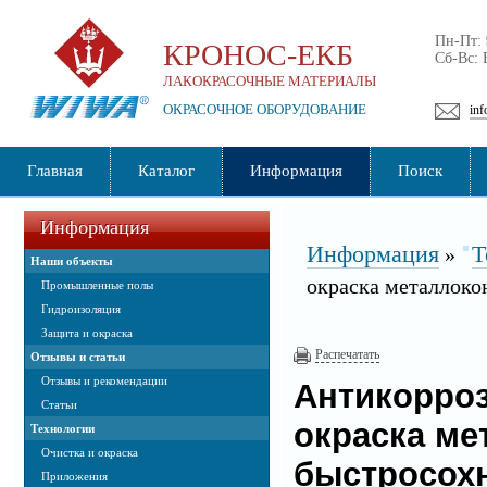
Пн-Пт:
КРОНОС-ЕКБ
Сб-Вс:
ЛАКОКРАСОЧНЫЕ МАТЕРИАЛЫ
ОКРАСОЧНОЕ ОБОРУДОВАНИЕ
inf
Главная
Каталог
Информация
Поиск
Информация
Информация
Т
»
Наши объекты
окраска металлок
Промышленные полы
Гидроизоляция
Защита и окраска
Распечатать
Отзывы и статьи
Отзывы и рекомендации
Антикорроз
Статьи
окраска ме
Технологии
Очистка и окраска
быстросох
Приложения