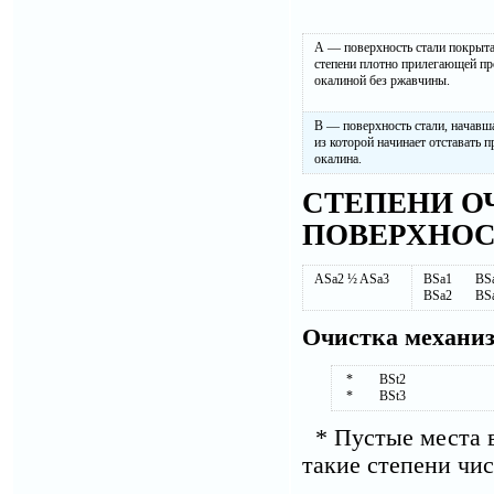
А — поверхность стали покрыта
степени плотно прилегающей пр
окалиной без ржавчины.
В — поверхность стали, начавш
из которой начинает отставать п
окалина.
СТЕПЕНИ О
ПОВЕРХНОСТИ
ASa2 ½ ASa3
BSa1 BSa
BSa2 BS
Очистка механи
* BSt2
* BSt3
* Пустые места в 
такие степени чи