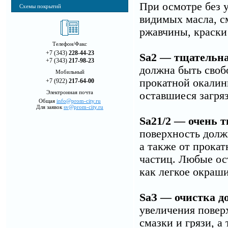
При осмотре без 
Схемы покрытий
видимых масла, с
ржавчины, краски
Телефон/Факс
+7 (343)
228-44-23
Sа2 — тщательна
+7 (343)
217-98-23
должна быть свобо
Мобильный
прокатной окалин
+7 (922)
217-64-00
Электронная почта
оставшиеся загря
Общая
info@prom-city.ru
Для заявок
sv@prom-city.ru
Sа21/2 — очень 
поверхность долж
а также от прока
частиц. Любые ос
как легкое окраши
SаЗ — очистка д
увеличения повер
смазки и грязи, а