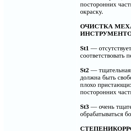
посторонних част
окраску.
ОЧИСТКА МЕХ
ИНСТРУМЕНТ
St1
— отсутствует 
соответствовать 
St2
— тщательная 
должна быть свобо
плохо пристающих
посторонних час
St3
— очень тщате
обрабатываться б
СТЕПЕНИКОРР