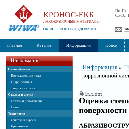
Пн-Пт:
КРОНОС-ЕКБ
Сб-Вс:
ЛАКОКРАСОЧНЫЕ МАТЕРИАЛЫ
ОКРАСОЧНОЕ ОБОРУДОВАНИЕ
inf
Главная
Каталог
Информация
Поиск
Информация
Информация
»
Наши объекты
коррозионной чис
Промышленные полы
Гидроизоляция
Защита и окраска
Распечатать
Отзывы и статьи
Оценка степ
Отзывы и рекомендации
Статьи
поверхности
Технологии
Очистка и окраска
АБРАЗИВОСТРУ
Приложения