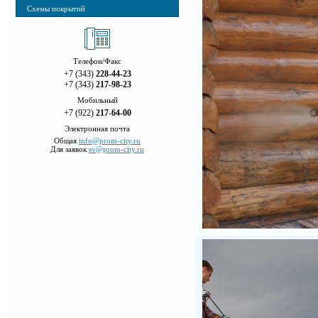
Схемы покрытий
Телефон/Факс
+7 (343)
228-44-23
+7 (343)
217-98-23
Мобильный
+7 (922)
217-64-00
Электронная почта
Общая
info@prom-city.ru
Для заявок
sv@prom-city.ru