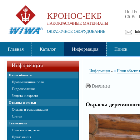
Пн-Пт:
КРОНОС-ЕКБ
Сб-Вс:
ЛАКОКРАСОЧНЫЕ МАТЕРИАЛЫ
ОКРАСОЧНОЕ ОБОРУДОВАНИЕ
inf
Главная
Каталог
Информация
Поиск
Информация
Информация
Наши объекты
»
Наши объекты
Промышленные полы
Распечатать
Гидроизоляция
Защита и окраска
Отзывы и статьи
Окраска деревянног
Отзывы и рекомендации
Статьи
Технологии
Очистка и окраска
Приложения