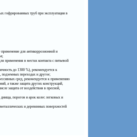
ных гофрированных труб при эксплуатации в
 применение для антикоррозионной и
а;
ля применения в местах контакта с питьевой
чность до 1300 %), рекомендуется к
 подземных переходах и другое;
ессивных сред, рекомендуется к применению
ний, а также защита других конструкций,
исле защита от воздействия в пресной,
 днища, порогов и арок колес легковых и
 металлических и деревянных поверхностей