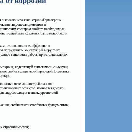
ы от коррозии
л высыхающего типа серии «Гермокрон».
ысокими гидроизоляционными и
ет широким спектром свойств необходимых
онструкций или их элементов транспортного
ам, что позволяет ее эффективно
ым погружением конструкций в грунт, их
воляют выполнять работы при отрицательных
мокрон», содержащей синтетические каучуки,
ния свойств химической природой. В мастике
ироды.
полностью отвечающие требованиям
транспортных объектов, позволяет сделать
для гидроизоляции и антикоррозионной
ложения, свайных или столбчатых фундаментов;
х строений мостов;