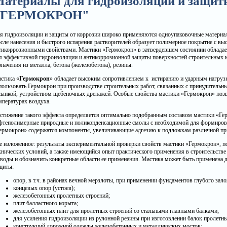
атериалы для гидроизоляции и защит
"ГЕРМОКРОН"
я гидроизоляции и защиты от коррозии широко применяются одноупаковочные материа
сле нанесения и быстрого испарения растворителей образует полимерное покрытие с в
тикоррозионными свойствами. Мастики «Гермокрон» в затвердевшем состоянии облада
я эффективной гидроизоляции и антикоррозионной защиты поверхностей строительных к
значения из металла, бетона (железобетона), резины.
стика «
Гермокрон
» обладает высоким сопротивлением к истиранию и ударным нагрузк
пользовать Гермокрон при производстве строительных работ, связанных с принудительн
сыпкой, устройством щебеночных дренажей. Особые свойства мастики «Гермокрон» поз
мпературах воздуха.
стижение такого эффекта определяется оптимально подобранным составом мастики «Гер
фтеполимерные природные и поликонденсационные смолы с необходимой для формирова
ермокрон» содержатся компоненты, увеличивающие адгезию к подложкам различной пр
е изложенное: результаты экспериментальной проверки свойств мастики «Гермокрон», 
хнических условий, а также имеющийся опыт практического применения в строительстве 
воды и обозначить конкретные области ее применения. Мастика может быть применена 
щиты:
опор, в т.ч. в районах вечной мерзлоты, при применении фундаментов глубого за
концевых опор (устоев);
железобетонных пролетных строений;
плит балластного корыта;
железобетонных плит для пролетных строений со стальными главными балками;
для усиления гидроизоляции из рулонной резины при изготовлении балок пролетны
конструкций дорожной одежды железобетонных и металлических мостов;