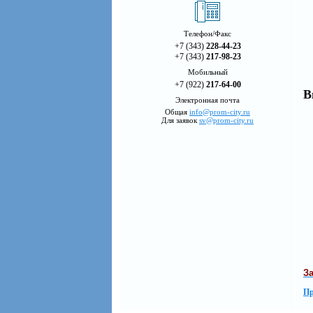
Телефон/Факс
+7 (343)
228-44-23
+7 (343)
217-98-23
Мобильный
+7 (922)
217-64-00
В
Электронная почта
Общая
info@prom-city.ru
Для заявок
sv@prom-city.ru
З
Пр