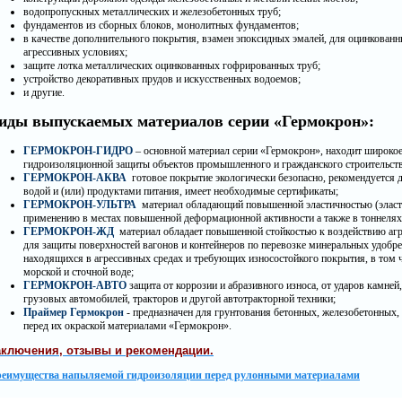
водопропускных металлических и железобетонных труб;
фундаментов из сборных блоков, монолитных фундаментов;
в качестве дополнительного покрытия, взамен эпоксидных эмалей, для оцинкован
агрессивных условиях;
защите лотка металлических оцинкованных гофрированных труб;
устройство декоративных прудов и искусственных водоемов;
и другие.
иды выпускаемых материалов серии «Гермокрон»:
ГЕРМОКРОН-ГИДРО
– основной материал серии «Гермокрон», находит широкое
гидроизоляционной защиты объектов промышленного и гражданского строительств
ГЕРМОКРОН-АКВА
готовое покрытие экологически безопасно, рекомендуется д
водой и (или) продуктами питания, имеет необходимые сертификаты;
ГЕРМОКРОН-УЛЬТРА
материал обладающий повышенной эластичностью (эласти
применению в местах повышенной деформационной активности а также в тоннелях,
ГЕРМОКРОН-ЖД
материал обладает повышенной стойкостью к воздействию агр
для защиты поверхностей вагонов и контейнеров по перевозке минеральных удобре
находящихся в агрессивных средах и требующих износостойкого покрытия, в том ч
морской и сточной воде;
ГЕРМОКРОН-АВТО
защита от коррозии и абразивного износа, от ударов камней,
грузовых автомобилей, тракторов и другой автотракторной техники;
Праймер Гермокрон
- предназначен для грунтования бетонных, железобетонных,
перед их окраской материалами «Гермокрон».
аключения, отзывы и рекомендации.
еимущества напыляемой гидроизоляции перед рулонными материалами