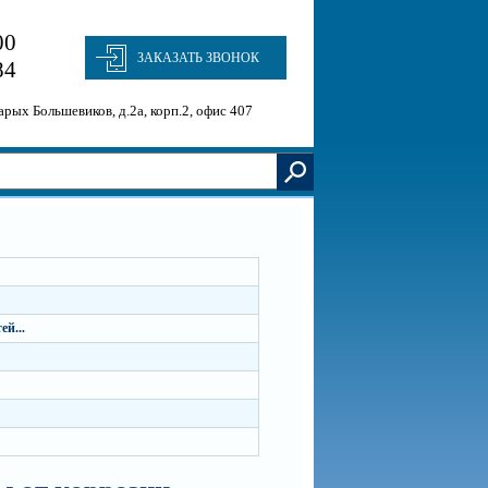
00
ЗАКАЗАТЬ ЗВОНОК
84
тарых Большевиков, д.2а, корп.2, офис 407
й...