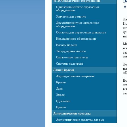
М
WIWA окрасочное оборудование
Однокомпонентное окрасочное
оборудование
Запчасти для ремонта
Дл
Двухкомпонентное окрасочное
По
оборудование
ан
дл
Оснастка для окрасочных аппаратов
на
Инъекционное оборудование
Ма
Насосы подачи
ис
Экструдерные насосы
за
те
Окрасочные пистолеты
Системы подогрева
До
не
Лаки и краски
«Г
Акрилуретановые покрытия
Вс
Краски
те
Лаки
вы
за
Эмали
Грунтовки
Прочее
Антисептические средства
Антисептические средства для рук