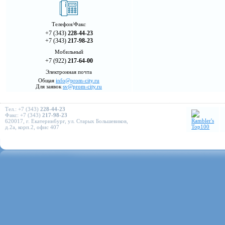
Телефон/Факс
+7 (343)
228-44-23
+7 (343)
217-98-23
Мобильный
+7 (922)
217-64-00
Электронная почта
Общая
info@prom-city.ru
Для заявок
sv@prom-city.ru
Тел.: +7 (343)
228-44-23
Факс: +7 (343)
217-98-23
620017, г. Екатеринбург, ул. Старых Большевиков,
д.2а, корп.2, офис 407