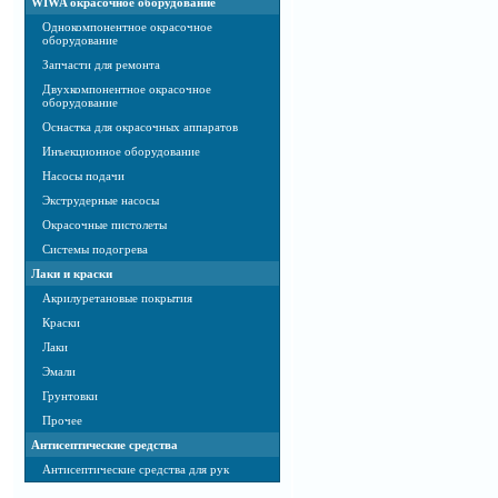
WIWA окрасочное оборудование
Однокомпонентное окрасочное
оборудование
Запчасти для ремонта
Двухкомпонентное окрасочное
оборудование
Оснастка для окрасочных аппаратов
Инъекционное оборудование
Насосы подачи
Экструдерные насосы
Окрасочные пистолеты
Системы подогрева
Лаки и краски
Акрилуретановые покрытия
Краски
Лаки
Эмали
Грунтовки
Прочее
Антисептические средства
Антисептические средства для рук