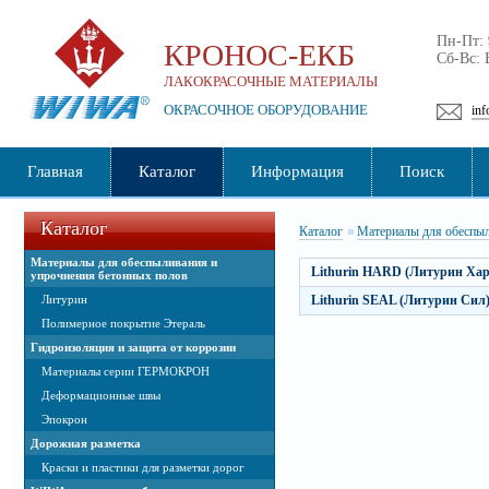
Пн-Пт:
КРОНОС-ЕКБ
Сб-Вс:
ЛАКОКРАСОЧНЫЕ МАТЕРИАЛЫ
ОКРАСОЧНОЕ ОБОРУДОВАНИЕ
inf
Главная
Каталог
Информация
Поиск
Каталог
Каталог
Материалы для обеспыл
Материалы для обеспыливания и
Lithurin HARD (Литурин Хар
упрочнения бетонных полов
Литурин
Lithurin SEAL (Литурин Сил
Полимерное покрытие Этераль
Гидроизоляция и защита от коррозии
Материалы серии ГЕРМОКРОН
Деформационные швы
Эпокрон
Дорожная разметка
Краски и пластики для разметки дорог