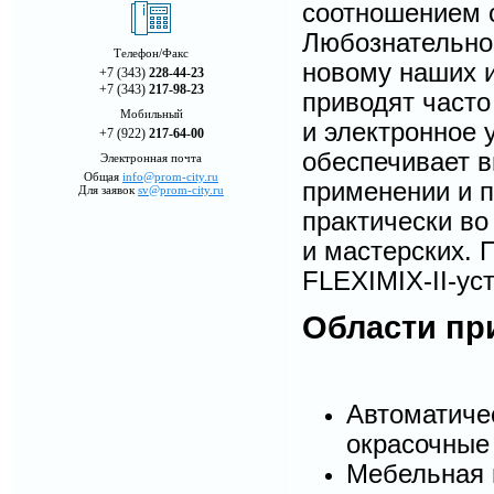
соотношением 
Любознательнос
Телефон/Факс
новому наших 
+7 (343)
228-44-23
+7 (343)
217-98-23
приводят част
Мобильный
и электронное 
+7 (922)
217-64-00
обеспечивает 
Электронная почта
Общая
info@prom-city.ru
применении и п
Для заявок
sv@prom-city.ru
практически во
и мастерских. 
FLEXIMIX-II-ус
Области пр
Автоматиче
окрасочные
Мебельная