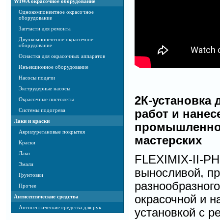
WIWA окрасочное оборудование
Однокомпонентное окрасочное
оборудование
Запчасти для ремонта
Двухкомпонентное окрасочное
оборудование
Оснастка для окрасочных аппаратов
Инъекционное оборудование
Насосы подачи
Экструдерные насосы
2К-установка 
Окрасочные пистолеты
Системы подогрева
работ и нанес
Лаки и краски
промышленно
Акрилуретановые покрытия
мастерских
Краски
Лаки
FLEXIMIX-II-P
Эмали
выносливой, пр
Грунтовки
разнообразного
Прочее
окрасочной и н
Антисептические средства
Антисептические средства для рук
установкой с 