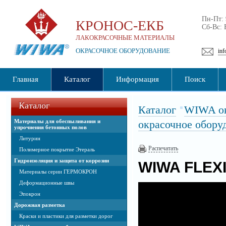
Пн-Пт:
КРОНОС-ЕКБ
Сб-Вс:
ЛАКОКРАСОЧНЫЕ МАТЕРИАЛЫ
ОКРАСОЧНОЕ ОБОРУДОВАНИЕ
inf
Главная
Каталог
Информация
Поиск
Каталог
Каталог
WIWA ок
Материалы для обеспыливания и
окрасочное обору
упрочнения бетонных полов
Литурин
Распечатать
Полимерное покрытие Этераль
Гидроизоляция и защита от коррозии
WIWA FLEXI
Материалы серии ГЕРМОКРОН
Деформационные швы
Эпокрон
Дорожная разметка
Краски и пластики для разметки дорог