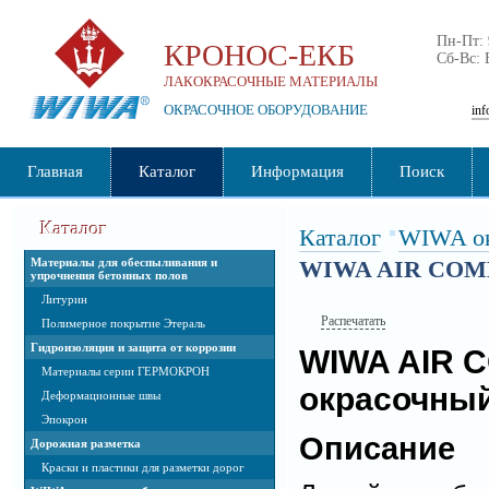
Пн-Пт:
КРОНОС-ЕКБ
Сб-Вс:
ЛАКОКРАСОЧНЫЕ МАТЕРИАЛЫ
ОКРАСОЧНОЕ ОБОРУДОВАНИЕ
inf
Главная
Каталог
Информация
Поиск
Каталог
Каталог
WIWA ок
Материалы для обеспыливания и
WIWA AIR COMB
упрочнения бетонных полов
Литурин
Распечатать
Полимерное покрытие Этераль
Гидроизоляция и защита от коррозии
WIWA AIR C
Материалы серии ГЕРМОКРОН
окрасочны
Деформационные швы
Эпокрон
Описание
Дорожная разметка
Краски и пластики для разметки дорог