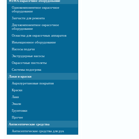
WIWA окрасочное оборудование
Однокомпонентное окрасочное
оборудование
Запчасти для ремонта
Двухкомпонентное окрасочное
оборудование
Оснастка для окрасочных аппаратов
Инъекционное оборудование
Насосы подачи
Экструдерные насосы
Окрасочные пистолеты
Системы подогрева
Лаки и краски
Акрилуретановые покрытия
Краски
Лаки
Эмали
Грунтовки
Прочее
Антисептические средства
Антисептические средства для рук