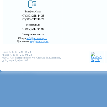
Телефон/Факс
+7 (343)
228-44-23
+7 (343)
217-98-23
Мобильный
+7 (922)
217-64-00
Электронная почта
Общая
info@prom-city.ru
Для заявок
sv@prom-city.ru
Тел.: +7 (343)
228-44-23
Факс: +7 (343)
217-98-23
620017, г. Екатеринбург, ул. Старых Большевиков,
д.2а, корп.2, офис 407