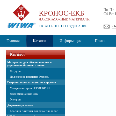
Пн-Пт:
КРОНОС-ЕКБ
Сб-Вс:
ЛАКОКРАСОЧНЫЕ МАТЕРИАЛЫ
ОКРАСОЧНОЕ ОБОРУДОВАНИЕ
inf
Главная
Каталог
Информация
Поиск
Каталог
Материалы для обеспыливания и
упрочнения бетонных полов
Литурин
Полимерное покрытие Этераль
Гидроизоляция и защита от коррозии
Материалы серии ГЕРМОКРОН
Деформационные швы
Эпокрон
Дорожная разметка
Краски и пластики для разметки дорог