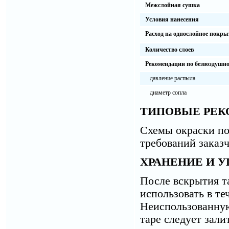
Межслойная сушка
Условия нанесения
Расход на однослойное покрыт
Количество слоев
Рекомендации по безвоздушн
давление распыла
диаметр сопла
ТИПОВЫЕ РЕК
Схемы окраски по
требований заказч
ХРАНЕНИЕ И У
После вскрытия т
использовать в те
Неиспользованную
таре следует зали