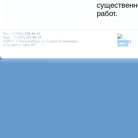
существенн
работ.
Тел.: +7 (343)
228-44-23
Факс: +7 (343)
217-98-23
620017, г. Екатеринбург, ул. Старых Большевиков,
д.2а, корп.2, офис 407