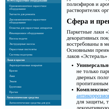
WIWA окрасочное оборудование
полиэфиров и аро
Однокомпонентное окрасочное
оборудование
растворителях ор
Запчасти для ремонта
Сфера и пре
Двухкомпонентное окрасочное
оборудование
Оснастка для окрасочных аппаратов
Паркетные лаки «
Инъекционное оборудование
декоративных пок
Насосы подачи
востребованы в м
Экструдерные насосы
Основными преим
Окрасочные пистолеты
Системы подогрева
лаков «Эстераль» 
Лаки и краски
Универсальн
Акрилуретановые покрытия
не только пар
Краски
дверных поло
Лаки
Эмали
пропитанным 
Грунтовки
Комплекснос
Прочее
антикоррозио
Антисептические средства
для защиты, 
Антисептические средства для рук
декоративную