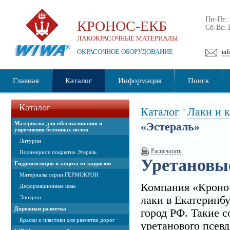
Пн-Пт:
КРОНОС-ЕКБ
Сб-Вс:
ЛАКОКРАСОЧНЫЕ МАТЕРИАЛЫ
ОКРАСОЧНОЕ ОБОРУДОВАНИЕ
inf
Главная
Каталог
Информация
Поиск
Каталог
Каталог
Лаки и 
Материалы для обеспыливания и
«Эстераль»
упрочнения бетонных полов
Литурин
Распечатать
Полимерное покрытие Этераль
Уретановы
Гидроизоляция и защита от коррозии
Материалы серии ГЕРМОКРОН
Компания «Кронос
Деформационные швы
Эпокрон
лаки в Екатеринбу
Дорожная разметка
город РФ. Такие с
Краски и пластики для разметки дорог
уретанового псев