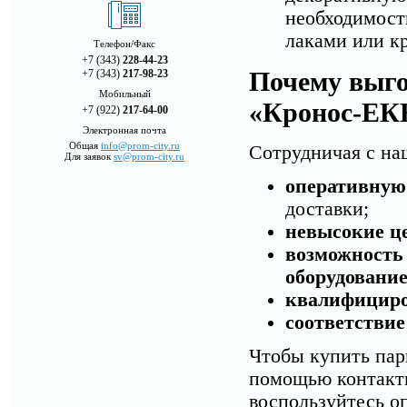
необходимост
лаками или к
Телефон/Факс
+7 (343)
228-44-23
Почему выго
+7 (343)
217-98-23
Мобильный
«Кронос-ЕК
+7 (922)
217-64-00
Электронная почта
Общая
info@prom-city.ru
Сотрудничая с на
Для заявок
sv@prom-city.ru
оперативную
доставки;
невысокие ц
возможность 
оборудовани
квалифицир
соответстви
Чтобы купить пар
помощью контактн
воспользуйтесь о