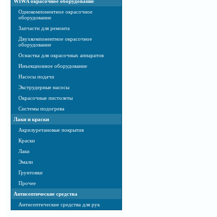
WIWA окрасочное оборудование
Однокомпонентное окрасочное
оборудование
Запчасти для ремонта
Двухкомпонентное окрасочное
оборудование
Оснастка для окрасочных аппаратов
Инъекционное оборудование
Насосы подачи
Экструдерные насосы
Окрасочные пистолеты
Системы подогрева
Лаки и краски
Акрилуретановые покрытия
Краски
Лаки
Эмали
Грунтовки
Прочее
Антисептические средства
Антисептические средства для рук