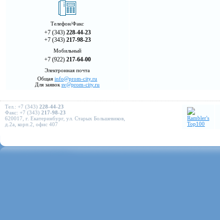
Телефон/Факс
+7 (343)
228-44-23
+7 (343)
217-98-23
Мобильный
+7 (922)
217-64-00
Электронная почта
Общая
info@prom-city.ru
Для заявок
sv@prom-city.ru
Тел.: +7 (343)
228-44-23
Факс: +7 (343)
217-98-23
620017, г. Екатеринбург, ул. Старых Большевиков,
д.2а, корп.2, офис 407