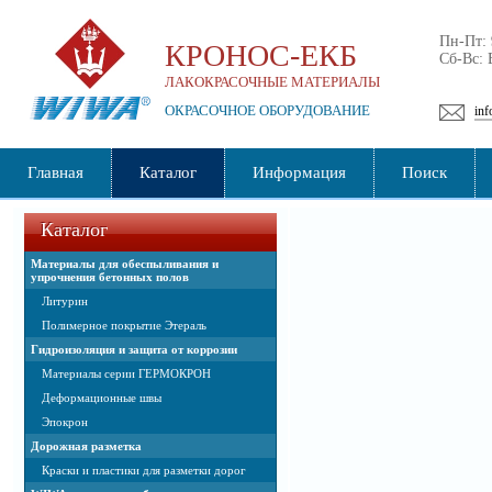
Пн-Пт:
КРОНОС-ЕКБ
Сб-Вс:
ЛАКОКРАСОЧНЫЕ МАТЕРИАЛЫ
ОКРАСОЧНОЕ ОБОРУДОВАНИЕ
inf
Главная
Каталог
Информация
Поиск
Каталог
Материалы для обеспыливания и
упрочнения бетонных полов
Литурин
Полимерное покрытие Этераль
Гидроизоляция и защита от коррозии
Материалы серии ГЕРМОКРОН
Деформационные швы
Эпокрон
Дорожная разметка
Краски и пластики для разметки дорог