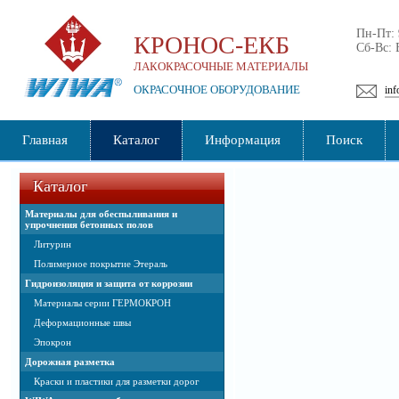
Пн-Пт:
КРОНОС-ЕКБ
Сб-Вс:
ЛАКОКРАСОЧНЫЕ МАТЕРИАЛЫ
ОКРАСОЧНОЕ ОБОРУДОВАНИЕ
inf
Главная
Каталог
Информация
Поиск
Каталог
Материалы для обеспыливания и
упрочнения бетонных полов
Литурин
Полимерное покрытие Этераль
Гидроизоляция и защита от коррозии
Материалы серии ГЕРМОКРОН
Деформационные швы
Эпокрон
Дорожная разметка
Краски и пластики для разметки дорог