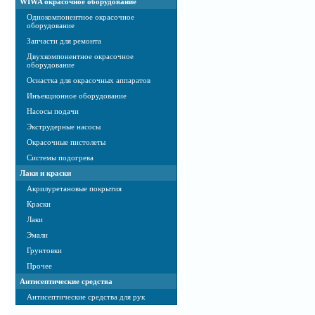
WIWA окрасочное оборудование
Однокомпонентное окрасочное
оборудование
Запчасти для ремонта
Двухкомпонентное окрасочное
оборудование
Оснастка для окрасочных аппаратов
Инъекционное оборудование
Насосы подачи
Экструдерные насосы
Окрасочные пистолеты
Системы подогрева
Лаки и краски
Акрилуретановые покрытия
Краски
Лаки
Эмали
Грунтовки
Прочее
Антисептические средства
Антисептические средства для рук