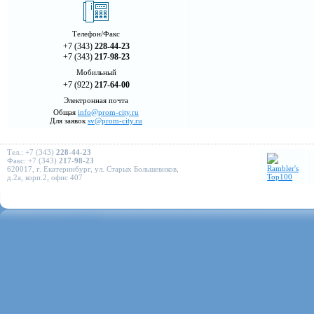
Телефон/Факс
+7 (343)
228-44-23
+7 (343)
217-98-23
Мобильный
+7 (922)
217-64-00
Электронная почта
Общая
info@prom-city.ru
Для заявок
sv@prom-city.ru
Тел.: +7 (343)
228-44-23
Факс: +7 (343)
217-98-23
620017, г. Екатеринбург, ул. Старых Большевиков,
д.2а, корп.2, офис 407