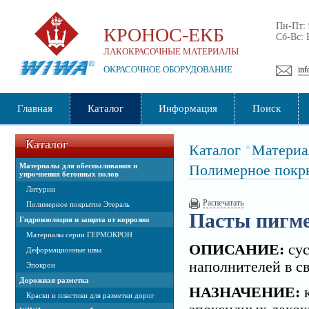
Пн-Пт:
КРОНОС-ЕКБ
Сб-Вс:
ЛАКОКРАСОЧНЫЕ МАТЕРИАЛЫ
ОКРАСОЧНОЕ ОБОРУДОВАНИЕ
inf
Главная
Каталог
Информация
Поиск
Каталог
Каталог
Материа
Материалы для обеспыливания и
Полимерное покр
упрочнения бетонных полов
Литурин
Распечатать
Полимерное покрытие Этераль
Пасты пигм
Гидроизоляция и защита от коррозии
Материалы серии ГЕРМОКРОН
ОПИСАНИЕ:
сус
Деформационные швы
наполнителей в 
Эпокрон
Дорожная разметка
НАЗНАЧЕНИЕ:
к
Краски и пластики для разметки дорог