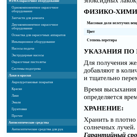
эпоксидных лакок
WIWA окрасочное оборудование
Однокомпонентное окрасочное
ФИЗИКО-ХИМИ
оборудование
Запчасти для ремонта
Массовая доля нелетучих вещ
Двухкомпонентное окрасочное
оборудование
Цвет
Оснастка для окрасочных аппаратов
Степень перетира
Инъекционное оборудование
Насосы подачи
УКАЗАНИЯ ПО
Экструдерные насосы
Для получения же
Окрасочные пистолеты
Системы подогрева
добавляют в коли
Лаки и краски
и тщательно пере
Акрилуретановые покрытия
Время высыхания 
Краски
определяется вре
Лаки
Эмали
ХРАНЕНИЕ:
Грунтовки
Прочее
Хранить в плотно 
Антисептические средства
солнечных лучей.
Антисептические средства для рук
Гарантийный сро