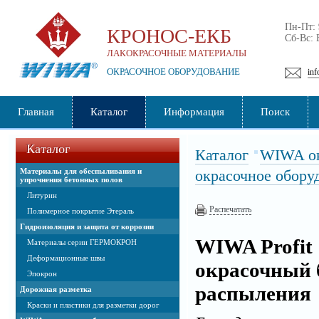
Пн-Пт:
КРОНОС-ЕКБ
Сб-Вс:
ЛАКОКРАСОЧНЫЕ МАТЕРИАЛЫ
ОКРАСОЧНОЕ ОБОРУДОВАНИЕ
inf
Главная
Каталог
Информация
Поиск
Каталог
Каталог
WIWA ок
Материалы для обеспыливания и
окрасочное обору
упрочнения бетонных полов
Литурин
Распечатать
Полимерное покрытие Этераль
Гидроизоляция и защита от коррозии
WIWA Profit
Материалы серии ГЕРМОКРОН
Деформационные швы
окрасочный 
Эпокрон
распыления
Дорожная разметка
Краски и пластики для разметки дорог