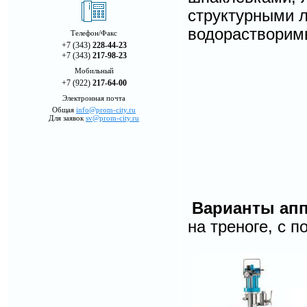
структурными л
водорастворим
Телефон/Факс
+7 (343)
228-44-23
+7 (343)
217-98-23
Мобильный
+7 (922)
217-64-00
Электронная почта
Общая
info@prom-city.ru
Для заявок
sv@prom-city.ru
Варианты апп
на треноге, с 