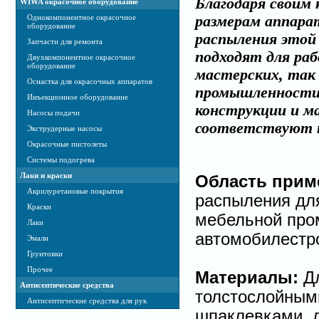
Благодаря своим
WIWA окрасочное оборудование
Однокомпонентное окрасочное
размерам аппара
оборудование
распыления этой 
Запчасти для ремонта
подходят для раб
Двухкомпонентное окрасочное
оборудование
мастерских, так 
Оснастка для окрасочных аппаратов
промышленности.
Инъекционное оборудование
конструкции и м
Насосы подачи
соответствуют 
Экструдерные насосы
Окрасочные пистолеты
Системы подогрева
Лаки и краски
Область прим
Акрилуретановые покрытия
распыления для
Краски
мебельной про
Лаки
автомобилестр
Эмали
Грунтовки
Прочее
Материалы:
Дл
Антисептические средства
толстослойным
Антисептические средства для рук
шпаклевками, л