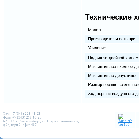
Технические х
Модел
Производительность при с
Усиление
Подача за двойной ход см
Максимальное входное дав
Максимально допустимое р
Размер поршня воздушного
Ход поршня воздушного дв
Тел.: +7 (343)
228-44-23
Факс: +7 (343)
217-98-23
620017, г. Екатеринбург, ул. Старых Большевиков,
д.2а, корп.2, офис 407